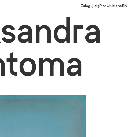
Zaloguj się
Plan
Ulubione
EN
ksandra
htoma