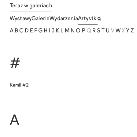
Teraz w galeriach
Wystawy
Galerie
Wydarzenia
Artystki
A
B
C
D
E
F
G
H
I
J
K
L
M
N
O
P
Q
R
S
T
U
V
W
X
Y
Z
#
Kamil #2
A