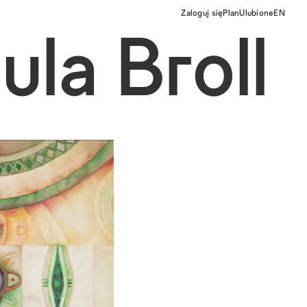
Zaloguj się
Plan
Ulubione
EN
ula Broll