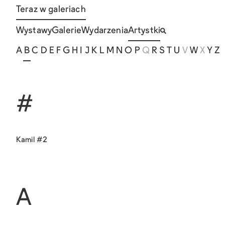
Teraz w galeriach
Wystawy
Galerie
Wydarzenia
Artystki
A
B
C
D
E
F
G
H
I
J
K
L
M
N
O
P
Q
R
S
T
U
V
W
X
Y
Z
#
Kamil #2
A