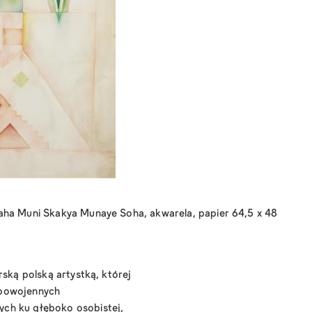
aha Muni Skakya Munaye Soha, akwarela, papier 64,5 x 48
rską polską artystką, której
 powojennych
ch ku głęboko osobistej,