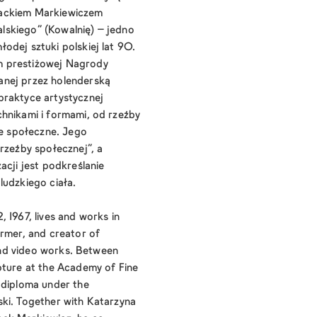
Jackiem Markiewiczem
skiego” (Kowalnię) – jedno
odej sztuki polskiej lat 90.
 prestiżowej Nagrody
anej przez holenderską
praktyce artystycznej
hnikami i formami, od rzeźby
je społeczne. Jego
„rzeźby społecznej”, a
acji jest podkreślanie
ludzkiego ciała.
 1967, lives and works in
ormer, and creator of
 and video works. Between
pture at the Academy of Fine
 diploma under the
ki. Together with Katarzyna