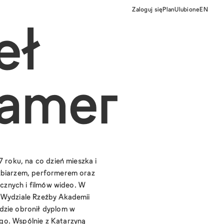
Zaloguj się
Plan
Ulubione
EN
eł
hamer
7 roku, na co dzień mieszka i
źbiarzem, performerem oraz
tycznych i filmów wideo. W
 Wydziale Rzeźby Akademii
dzie obronił dyplom w
go. Wspólnie z Katarzyną