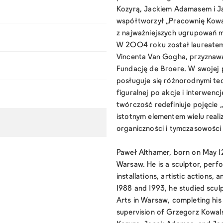
Kozyrą, Jackiem Adamasem i 
współtworzył „Pracownię Kowal
z najważniejszych ugrupowań mł
W 2004 roku został laureatem
Vincenta Van Gogha, przyznaw
Fundację de Broere. W swojej 
posługuje się różnorodnymi tec
figuralnej po akcje i interwenc
twórczość redefiniuje pojęcie 
istotnym elementem wielu realiz
organiczności i tymczasowości 
Paweł Althamer, born on May 12,
Warsaw. He is a sculptor, perf
installations, artistic actions,
1988 and 1993, he studied scul
Arts in Warsaw, completing his
supervision of Grzegorz Kowals