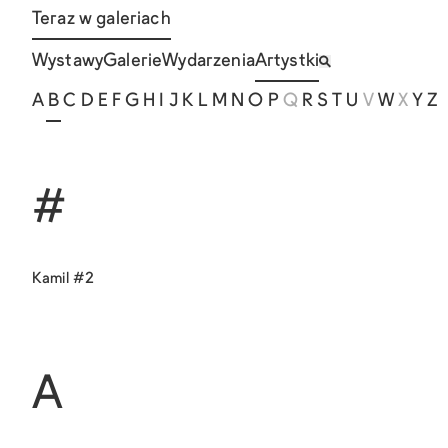
Teraz w galeriach
Wystawy
Galerie
Wydarzenia
Artystki
A
B
C
D
E
F
G
H
I
J
K
L
M
N
O
P
Q
R
S
T
U
V
W
X
Y
Z
#
Kamil #2
A