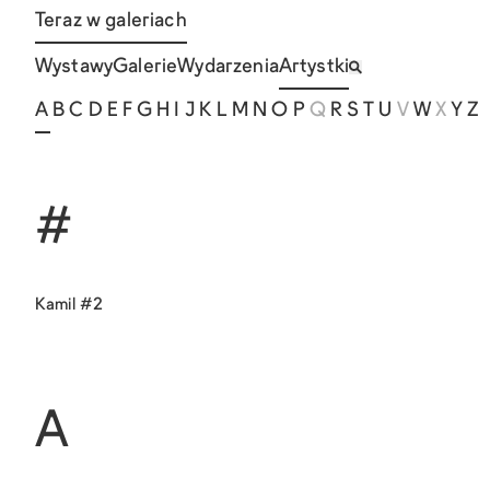
Teraz w galeriach
Wystawy
Galerie
Wydarzenia
Artystki
A
B
C
D
E
F
G
H
I
J
K
L
M
N
O
P
Q
R
S
T
U
V
W
X
Y
Z
#
Kamil #2
A