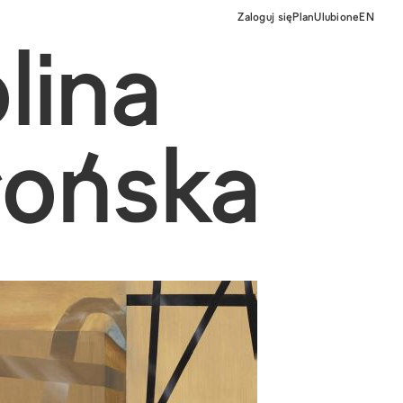
Zaloguj się
Plan
Ulubione
EN
lina
łońska