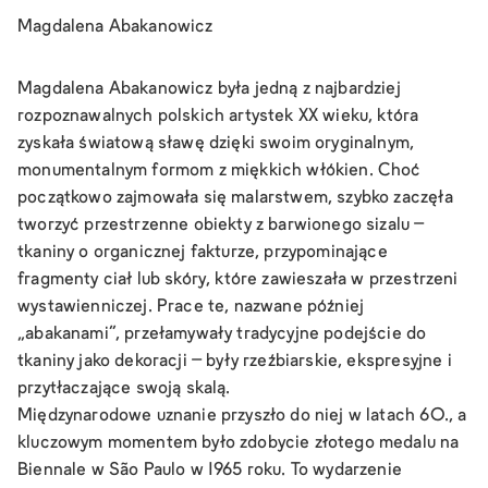
Magdalena Abakanowicz
Magdalena Abakanowicz była jedną z najbardziej
rozpoznawalnych polskich artystek XX wieku, która
zyskała światową sławę dzięki swoim oryginalnym,
monumentalnym formom z miękkich włókien. Choć
początkowo zajmowała się malarstwem, szybko zaczęła
tworzyć przestrzenne obiekty z barwionego sizalu –
tkaniny o organicznej fakturze, przypominające
fragmenty ciał lub skóry, które zawieszała w przestrzeni
wystawienniczej. Prace te, nazwane później
„abakanami”, przełamywały tradycyjne podejście do
tkaniny jako dekoracji – były rzeźbiarskie, ekspresyjne i
przytłaczające swoją skalą.
Międzynarodowe uznanie przyszło do niej w latach 60., a
kluczowym momentem było zdobycie złotego medalu na
Biennale w São Paulo w 1965 roku. To wydarzenie