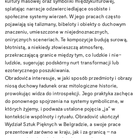
kultury masowej oraz symboliki międzykulturowej,
splatając narracje odzwierciedlające osobiste i
społeczne systemy wierzeń. W jego pracach często
pojawiają się talizmany, bibeloty i obiekty o duchowym
znaczeniu, umieszczone w niejednoznacznych,
onirycznych sceneriach. Te kompozycje budują surową,
błotnistą, a niekiedy złowieszczą atmosferę,
przekraczającą granice między tym, co ludzkie i nie-
ludzkie, sugerując podskórny nurt transformacji lub
ezoterycznego poszukiwania.
Obradovića interesuje, w jaki sposób przedmioty i obrazy
niosą duchowy ładunek oraz mitologiczne historie,
prowokując widza do introspekcji. Jego praktyka zachęca
do ponownego spojrzenia na systemy symboliczne, w
których żyjemy, i podważa ustalone pojęcia „ja” w
kontekście wspólnoty i rytuału. Obradović ukończył
Wydział Sztuk Pięknych w Belgradzie, a swoje prace
prezentował zarówno w kraju, jak i za granicą – na