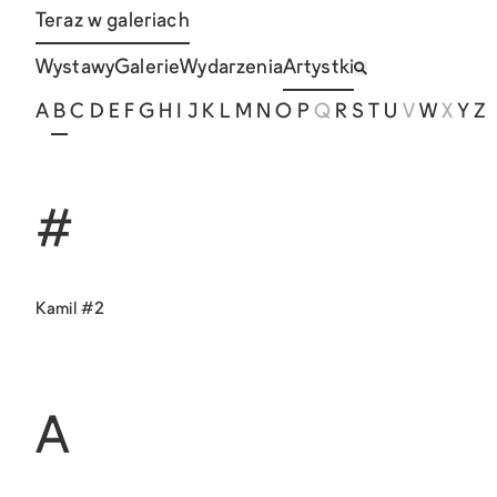
Teraz w galeriach
Wystawy
Galerie
Wydarzenia
Artystki
A
B
C
D
E
F
G
H
I
J
K
L
M
N
O
P
Q
R
S
T
U
V
W
X
Y
Z
#
Kamil #2
A