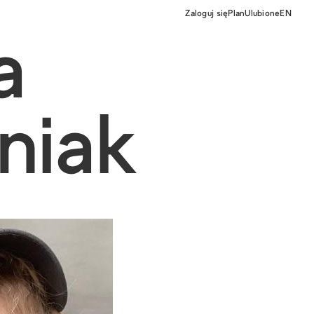
Zaloguj się
Plan
Ulubione
EN
a
niak