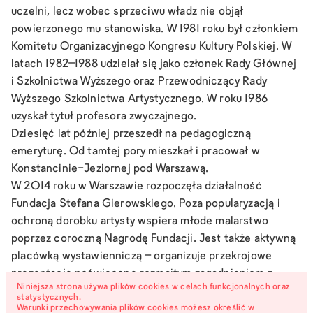
uczelni, lecz wobec sprzeciwu władz nie objął
powierzonego mu stanowiska. W 1981 roku był członkiem
Komitetu Organizacyjnego Kongresu Kultury Polskiej. W
latach 1982–1988 udzielał się jako członek Rady Głównej
i Szkolnictwa Wyższego oraz Przewodniczący Rady
Wyższego Szkolnictwa Artystycznego. W roku 1986
uzyskał tytuł profesora zwyczajnego.
Dziesięć lat później przeszedł na pedagogiczną
emeryturę. Od tamtej pory mieszkał i pracował w
Konstancinie-Jeziornej pod Warszawą.
W 2014 roku w Warszawie rozpoczęła działalność
Fundacja Stefana Gierowskiego. Poza popularyzacją i
ochroną dorobku artysty wspiera młode malarstwo
poprzez coroczną Nagrodę Fundacji. Jest także aktywną
placówką wystawienniczą – organizuje przekrojowe
prezentacje poświęcone rozmaitym zagadnieniom z
Niniejsza strona używa plików cookies w celach funkcjonalnych oraz
kręgu malarstwa współczesnego i dwudziestowiecznego.
statystycznych.
Stefan Gierowski zmarł w 2022 roku w wieku
Warunki przechowywania plików cookies możesz określić w