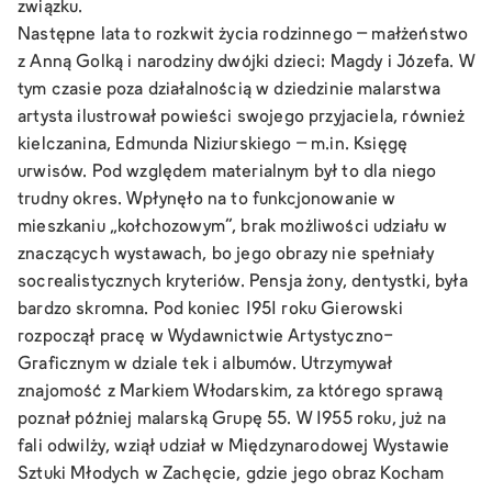
związku.
Następne lata to rozkwit życia rodzinnego – małżeństwo
z Anną Golką i narodziny dwójki dzieci: Magdy i Józefa. W
tym czasie poza działalnością w dziedzinie malarstwa
artysta ilustrował powieści swojego przyjaciela, również
kielczanina, Edmunda Niziurskiego – m.in. Księgę
urwisów. Pod względem materialnym był to dla niego
trudny okres. Wpłynęło na to funkcjonowanie w
mieszkaniu „kołchozowym”, brak możliwości udziału w
znaczących wystawach, bo jego obrazy nie spełniały
socrealistycznych kryteriów. Pensja żony, dentystki, była
bardzo skromna. Pod koniec 1951 roku Gierowski
rozpoczął pracę w Wydawnictwie Artystyczno-
Graficznym w dziale tek i albumów. Utrzymywał
znajomość z Markiem Włodarskim, za którego sprawą
poznał później malarską Grupę 55. W 1955 roku, już na
fali odwilży, wziął udział w Międzynarodowej Wystawie
Sztuki Młodych w Zachęcie, gdzie jego obraz
Kocham