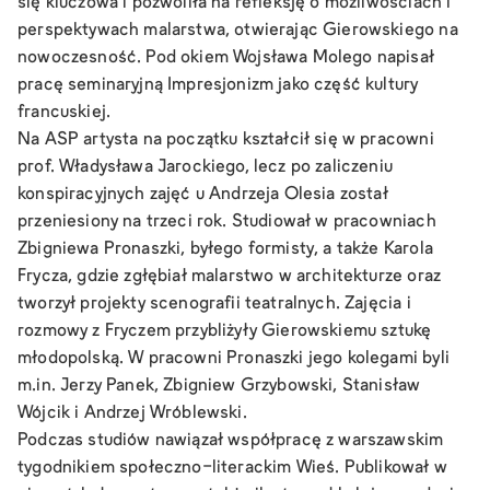
się kluczowa i pozwoliła na refleksję o możliwościach i
perspektywach malarstwa, otwierając Gierowskiego na
nowoczesność. Pod okiem Wojsława Molego napisał
pracę seminaryjną Impresjonizm jako część kultury
francuskiej.
Na ASP artysta na początku kształcił się w pracowni
prof. Władysława Jarockiego, lecz po zaliczeniu
konspiracyjnych zajęć u Andrzeja Olesia został
przeniesiony na trzeci rok. Studiował w pracowniach
Zbigniewa Pronaszki, byłego formisty, a także Karola
Frycza, gdzie zgłębiał malarstwo w architekturze oraz
tworzył projekty scenografii teatralnych. Zajęcia i
rozmowy z Fryczem przybliżyły Gierowskiemu sztukę
młodopolską. W pracowni Pronaszki jego kolegami byli
m.in. Jerzy Panek, Zbigniew Grzybowski, Stanisław
Wójcik i Andrzej Wróblewski.
Podczas studiów nawiązał współpracę z warszawskim
tygodnikiem społeczno-literackim
Wieś
. Publikował w