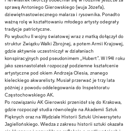
Pierwiastek twórczy uobecniał się w rodzinie jeszcze za
sprawą Antoniego Gierowskiego (wuja Józefa),
dziewiętnastowiecznego malarza i rysownika. Ponadto
ważną rolę w kształtowaniu młodego artysty odegrały
tradycje patriotyczne.
Po wybuchu II wojny światowej wraz z matką dołączył do
struktur Związku Walki Zbrojnej, a potem Armii Krajowej,
gdzie aktywnie uczestniczył w działaniach
konspiracyjnych pod pseudonimem „Hubert”. W 1941 roku
jako szesnastolatek rozpoczął podziemne kształcenie
artystyczne pod okiem Andrzeja Olesia, znanego
kieleckiego akwarelisty. Musiał przerwać je trzy lata
później z powodu oddelegowania do Inspektoratu
Częstochowskiego AK.
Po rozwiązaniu AK Gierowski przeniósł się do Krakowa,
gdzie rozpoczął studia równolegle na Akademii Sztuk
Pięknych oraz na Wydziale Historii Sztuki Uniwersytetu
Jagiellońskiego. Wiedza z zakresu historii sztuki okazała