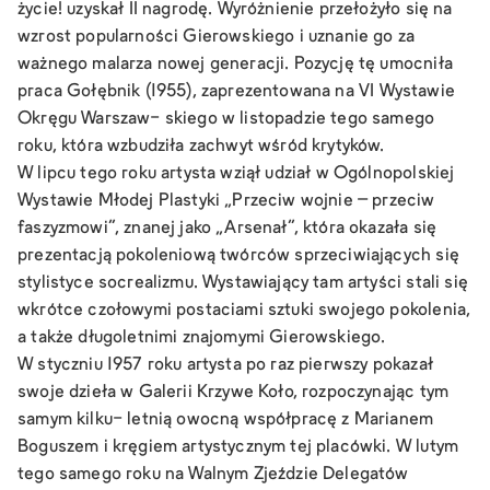
życie!
uzyskał II nagrodę. Wyróżnienie przełożyło się na
wzrost popularności Gierowskiego i uznanie go za
ważnego malarza nowej generacji. Pozycję tę umocniła
praca
Gołębnik
(1955), zaprezentowana na VI Wystawie
Okręgu Warszaw- skiego w listopadzie tego samego
roku, która wzbudziła zachwyt wśród krytyków.
W lipcu tego roku artysta wziął udział w Ogólnopolskiej
Wystawie Młodej Plastyki „Przeciw wojnie – przeciw
faszyzmowi”, znanej jako „Arsenał”, która okazała się
prezentacją pokoleniową twórców sprzeciwiających się
stylistyce socrealizmu. Wystawiający tam artyści stali się
wkrótce czołowymi postaciami sztuki swojego pokolenia,
a także długoletnimi znajomymi Gierowskiego.
W styczniu 1957 roku artysta po raz pierwszy pokazał
swoje dzieła w Galerii Krzywe Koło, rozpoczynając tym
samym kilku- letnią owocną współpracę z Marianem
Boguszem i kręgiem artystycznym tej placówki. W lutym
tego samego roku na Walnym Zjeździe Delegatów