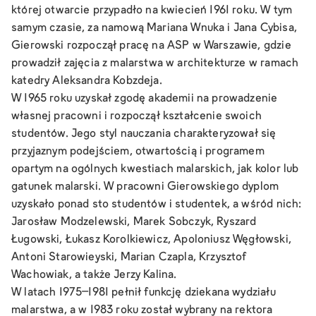
której otwarcie przypadło na kwiecień 1961 roku. W tym
samym czasie, za namową Mariana Wnuka i Jana Cybisa,
Gierowski rozpoczął pracę na ASP w Warszawie, gdzie
prowadził zajęcia z malarstwa w architekturze w ramach
katedry Aleksandra Kobzdeja.
W 1965 roku uzyskał zgodę akademii na prowadzenie
własnej pracowni i rozpoczął kształcenie swoich
studentów. Jego styl nauczania charakteryzował się
przyjaznym podejściem, otwartością i programem
opartym na ogólnych kwestiach malarskich, jak kolor lub
gatunek malarski. W pracowni Gierowskiego dyplom
uzyskało ponad sto studentów i studentek, a wśród nich:
Jarosław Modzelewski, Marek Sobczyk, Ryszard
Ługowski, Łukasz Korolkiewicz, Apoloniusz Węgłowski,
Antoni Starowieyski, Marian Czapla, Krzysztof
Wachowiak, a także Jerzy Kalina.
W latach 1975–1981 pełnił funkcję dziekana wydziału
malarstwa, a w 1983 roku został wybrany na rektora