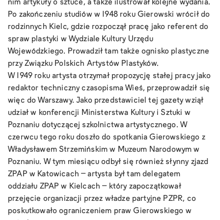
nim artykuły o sztuce, a także ilustrował kolejne wydania.
Po zakończeniu studiów w 1948 roku Gierowski wrócił do
rodzinnych Kielc, gdzie rozpoczął pracę jako referent do
spraw plastyki w Wydziale Kultury Urzędu
Wojewódzkiego. Prowadził tam także ognisko plastyczne
przy Związku Polskich Artystów Plastyków.
W 1949 roku artysta otrzymał propozycję stałej pracy jako
redaktor techniczny czasopisma
Wieś
, przeprowadził się
więc do Warszawy. Jako przedstawiciel tej gazety wziął
udział w konferencji Ministerstwa Kultury i Sztuki w
Poznaniu dotyczącej szkolnictwa artystycznego. W
czerwcu tego roku doszło do spotkania Gierowskiego z
Władysławem Strzemińskim w Muzeum Narodowym w
Poznaniu. W tym miesiącu odbył się również słynny zjazd
ZPAP w Katowicach – artysta był tam delegatem
oddziału ZPAP w Kielcach – który zapoczątkował
przejęcie organizacji przez władze partyjne PZPR, co
poskutkowało ograniczeniem praw Gierowskiego w