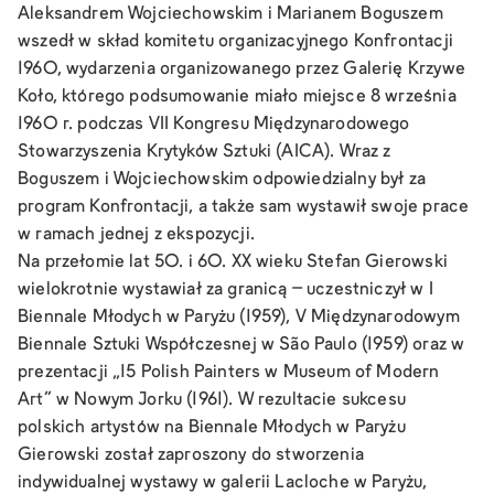
Aleksandrem Wojciechowskim i Marianem Boguszem
wszedł w skład komitetu organizacyjnego Konfrontacji
1960, wydarzenia organizowanego przez Galerię Krzywe
Koło, którego podsumowanie miało miejsce 8 września
1960 r. podczas VII Kongresu Międzynarodowego
Stowarzyszenia Krytyków Sztuki (AICA). Wraz z
Boguszem i Wojciechowskim odpowiedzialny był za
program Konfrontacji, a także sam wystawił swoje prace
w ramach jednej z ekspozycji.
Na przełomie lat 50. i 60. XX wieku Stefan Gierowski
wielokrotnie wystawiał za granicą – uczestniczył w I
Biennale Młodych w Paryżu (1959), V Międzynarodowym
Biennale Sztuki Współczesnej w São Paulo (1959) oraz w
prezentacji „15 Polish Painters w Museum of Modern
Art” w Nowym Jorku (1961). W rezultacie sukcesu
polskich artystów na Biennale Młodych w Paryżu
Gierowski został zaproszony do stworzenia
indywidualnej wystawy w galerii Lacloche w Paryżu,