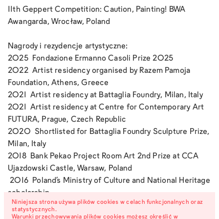
11th Geppert Competition: Caution, Painting!
BWA
Awangarda, Wrocław, Poland
Nagrody i rezydencje artystyczne:
2025 Fondazione Ermanno Casoli Prize 2025
2022 Artist residency organised by Razem Pamoja
Foundation, Athens, Greece
2021 Artist residency at Battaglia Foundry, Milan, Italy
2021 Artist residency at Centre for Contemporary Art
FUTURA, Prague, Czech Republic
2020 Shortlisted for Battaglia Foundry Sculpture Prize,
Milan, Italy
2018 Bank Pekao Project Room Art 2nd Prize at CCA
Ujazdowski Castle, Warsaw, Poland
2016 Poland‘s Ministry of Culture and National Heritage
scholarship
Niniejsza strona używa plików cookies w celach funkcjonalnych oraz
2013 Grand Prix - Geppert Competition for Young
statystycznych.
Painters, BWA Wrocław, Wrocław, Poland 2013 Artist
Warunki przechowywania plików cookies możesz określić w