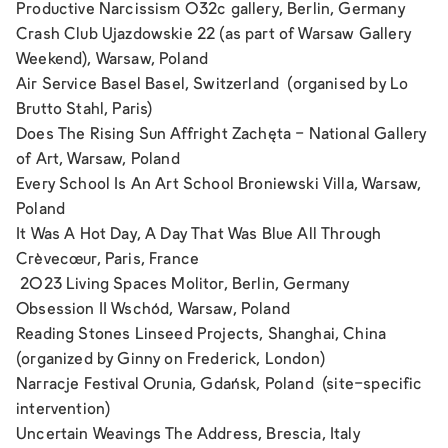
Productive Narcissism
032c gallery, Berlin, Germany
Crash Club
Ujazdowskie 22 (as part of Warsaw Gallery
Weekend), Warsaw, Poland
Air Service Basel
Basel, Switzerland (organised by Lo
Brutto Stahl, Paris)
Does The Rising Sun Affright
Zachęta - National Gallery
of Art, Warsaw, Poland
Every School Is An Art School
Broniewski Villa, Warsaw,
Poland
It Was A Hot Day, A Day That Was Blue All Through
Crèvecœur, Paris, France
2023
Living Spaces
Molitor, Berlin, Germany
Obsession II
Wschód, Warsaw, Poland
Reading Stones
Linseed Projects, Shanghai, China
(organized by Ginny on Frederick, London)
Narracje Festival
Orunia, Gdańsk, Poland (site-specific
intervention)
Uncertain Weavings
The Address, Brescia, Italy