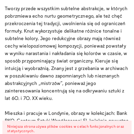
Tworzy przede wszystkim subtelne abstrakcje, w których
pobrzmiewa echo nurtu geometrycznego, ale też chęć
przekroczenia tej tradycji, uwolnienia się od ograniczeń
formuły. Knut wykorzystuje delikatne różnice tonalne i
subtelne kolory. Jego redukcyjne obrazy mają również
cechy wielopoziomowej kompozycji, ponieważ powstały
w wyniku narastania i nakładania się kolorów w czasie, w
sposób przypominający świat organiczny. Kieruje się
intuicją i wyobraźnią. Znany jest z grzebania w archiwach
w poszukiwaniu dawno zapomnianych lub nieznanych
abstrakcyjnych „mistrzów”, ponieważ jego
zainteresowania koncentrują się na odkrywaniu sztuki z
lat 60. i 70. XX wieku.
Mieszka i pracuje w Londynie, obrazy w kolekcjach: Bank
PKO, Centrum Sztuki Współczesnej El, kolekcje prywatne
Niniejsza strona używa plików cookies w celach funkcjonalnych oraz
w: Wielkiej Brytanii, USA, Szwajcarii, Dubaju, Monako,
statystycznych.