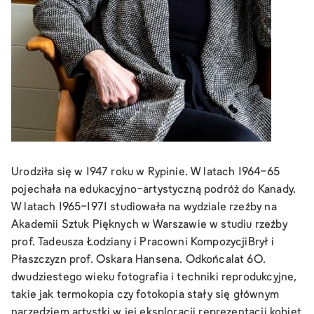
Urodziła się w 1947 roku w Rypinie. W latach 1964-65
pojechała na edukacyjno-artystyczną podróż do Kanady.
W latach 1965-1971 studiowała na wydziale rzeźby na
Akademii Sztuk Pięknych w Warszawie w studiu rzeźby
prof. Tadeusza Łodziany i Pracowni KompozycjiBrył i
Płaszczyzn prof. Oskara Hansena. Odkońcalat 60.
dwudziestego wieku fotografia i techniki reprodukcyjne,
takie jak termokopia czy fotokopia stały się głównym
narzędziem artystki w jej eksploracji reprezentacji kobiet