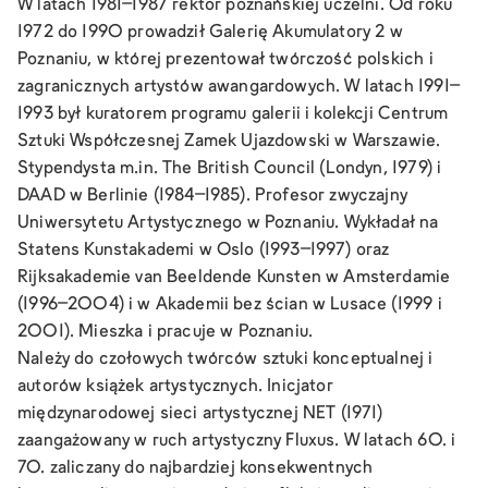
W latach 1981–1987 rektor poznańskiej uczelni. Od roku
1972 do 1990 prowadził Galerię Akumulatory 2 w
Poznaniu, w której prezentował twórczość polskich i
zagranicznych artystów awangardowych. W latach 1991–
1993 był kuratorem programu galerii i kolekcji Centrum
Sztuki Współczesnej Zamek Ujazdowski w Warszawie.
Stypendysta m.in. The British Council (Londyn, 1979) i
DAAD w Berlinie (1984–1985). Profesor zwyczajny
Uniwersytetu Artystycznego w Poznaniu. Wykładał na
Statens Kunstakademi w Oslo (1993–1997) oraz
Rijksakademie van Beeldende Kunsten w Amsterdamie
(1996–2004) i w Akademii bez ścian w Lusace (1999 i
2001). Mieszka i pracuje w Poznaniu.
Należy do czołowych twórców sztuki konceptualnej i
autorów książek artystycznych. Inicjator
międzynarodowej sieci artystycznej NET (1971)
zaangażowany w ruch artystyczny Fluxus. W latach 60. i
70. zaliczany do najbardziej konsekwentnych