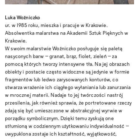
Luka Woźniczko
ur. w 1985 roku, mieszka i pracuje w Krakowie.
Absolwentka malarstwa na Akademii Sztuk Pięknych w
Krakowie.
W swoim malarstwie Woźniczko posługuje się paletą
nasyconych barw – granat, brąz, fiolet, zieleń – za
pomocą których tworzy intensywne tła. Na jej obrazach
obiekty i postacie często widoczne są jedynie w formie
fragmentów lub ledwo zarysowanych konturów, co
stwarza wrażenie ich ciągłego wyłaniania lub zanurzania
w mrocznej materii. Nadaje to jej twórczości nastrój
przesilenia, jak również sprawia, że portretowane rzeczy
zdają się być umieszczone w abstrakcyjnej wyrwie w
porządku symbolicznym. Dzięki temu zyskują one
stłumioną w codziennym użytkowaniu indywidualność –
uwypuklona zostaje ich kształtność, wyjątkowość,