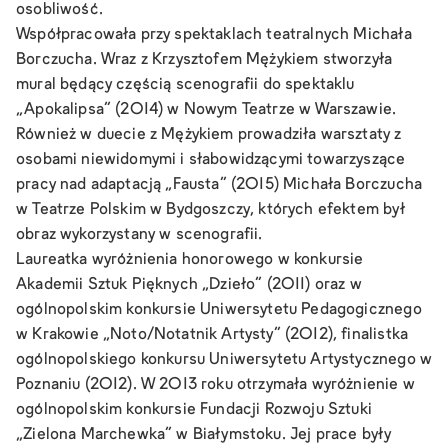
osobliwość.
Współpracowała przy spektaklach teatralnych Michała
Borczucha. Wraz z Krzysztofem Mężykiem stworzyła
mural będący częścią scenografii do spektaklu
„Apokalipsa” (2014) w Nowym Teatrze w Warszawie.
Również w duecie z Mężykiem prowadziła warsztaty z
osobami niewidomymi i słabowidzącymi towarzyszące
pracy nad adaptacją „Fausta” (2015) Michała Borczucha
w Teatrze Polskim w Bydgoszczy, których efektem był
obraz wykorzystany w scenografii.
Laureatka wyróżnienia honorowego w konkursie
Akademii Sztuk Pięknych „Dzieło” (2011) oraz w
ogólnopolskim konkursie Uniwersytetu Pedagogicznego
w Krakowie „Noto/Notatnik Artysty” (2012), finalistka
ogólnopolskiego konkursu Uniwersytetu Artystycznego w
Poznaniu (2012). W 2013 roku otrzymała wyróżnienie w
ogólnopolskim konkursie Fundacji Rozwoju Sztuki
„Zielona Marchewka” w Białymstoku. Jej prace były