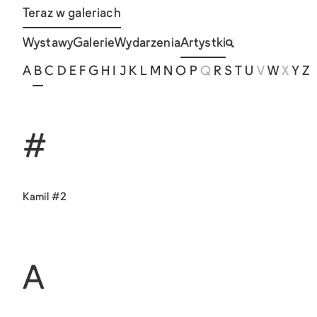
Teraz w galeriach
Wystawy
Galerie
Wydarzenia
Artystki
A
B
C
D
E
F
G
H
I
J
K
L
M
N
O
P
Q
R
S
T
U
V
W
X
Y
Z
#
Kamil #2
A