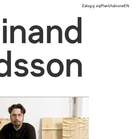
Zaloguj się
Plan
Ulubione
EN
dinand
ldsson