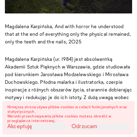
Magdalena Karpińska, And with horror he understood
that at the end of everything only the physical remained,
only the teeth and the nails, 2025
Magdalena Karpińska (ur. 1984) jest absolwentką
Akademii Sztuk Pięknych w Warszawie, gdzie studiowała
pod kierunkiem Jarosława Modzelewskiego i Mirosława
Duchowskiego. Płodna malarka i ilustratorka, czerpie
inspiracje z różnych obszarów życia, starannie dobierając
motywy i redukując je do ich istoty. Z dużą uwagą wobec
detalu podchodzi do swoich prac zarówno jak do
Niniejsza strona używa plików cookies w celach funkcjonalnych oraz
statystycznych.
kompozycji, jak i wizualnej zagadki. Mieszka i pracuje w
Warunki przechowywania plików cookies możesz określić w
Warszawie.
przeglądarce internetowej.
Akceptuję
Odrzucam