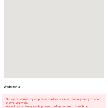
Wydarzenia
Otwarcie wystawy Liliany
Niniejsza strona używa plików cookies w celach funkcjonalnych oraz
18.04.26
statystycznych.
Zeic: Morszczyny wracają
lokal_30
17:00 -
Warunki przechowywania plików cookies możesz określić w