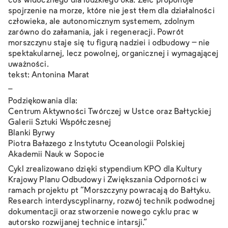
coś widocznego dla ludzkiego oka. Zeic proponuje
spojrzenie na morze, które nie jest tłem dla działalności
człowieka, ale autonomicznym systemem, zdolnym
zarówno do załamania, jak i regeneracji. Powrót
morszczynu staje się tu figurą nadziei i odbudowy – nie
spektakularnej, lecz powolnej, organicznej i wymagającej
uważności.
tekst: Antonina Marat
_
Podziękowania dla:
Centrum Aktywności Twórczej w Ustce oraz Bałtyckiej
Galerii Sztuki Współczesnej
Blanki Byrwy
Piotra Bałazego z Instytutu Oceanologii Polskiej
Akademii Nauk w Sopocie
Cykl zrealizowano dzięki stypendium KPO dla Kultury
Krajowy Planu Odbudowy i Zwiększania Odporności w
ramach projektu pt “Morszczyny powracają do Bałtyku.
Research interdyscyplinarny, rozwój technik podwodnej
dokumentacji oraz stworzenie nowego cyklu prac w
autorsko rozwijanej technice intarsji.”