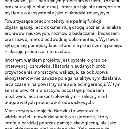
badawczej, jak i naturalnym procesom wzrostu, rozpadu
oraz sukcesji biologicznej. Intarsja staje się narzędziem
myślenia o ekosystemie jako o układzie relacyjnym.
Towarzyszące pracom teksty nie pełnią funkcji
objaśniającej, lecz dokumentują drogę poznania: analizę
archiwów naukowych, rozmów z badaczami i badaczami
oraz rozwój metod podwodnej dokumentacji. Wystawa
sytuuje się pomiędzy laboratorium a przestrzenią pamięci
– ukazuje proces, a nie rezultat.
Istotnym wątkiem projektu jest pytanie o granice
interwencji człowieka. Historia nieudanych prób
przywrócenia morszczynu wskazuje, że odbudowa
ekosystemów nie zawsze polega na aktywnym działaniu,
lecz czasem na powstrzymaniu się od ingerencji. W tym
sensie powrót morszczynu pozostaje procesem
możliwym, lecz niekontrolowalnym – zależnym od
długotrwałych procesów środowiskowych.
Morszczyny wracają do Bałtyku
to wystawa o
widzialności i niewidzialności: o krajobrazie, który
istnieje bardziej poprzez pamięć ekologiczną, nie jako