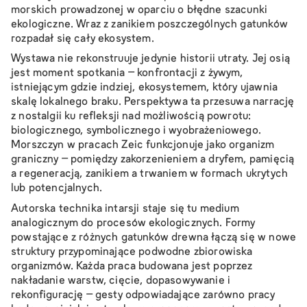
morskich prowadzonej w oparciu o błędne szacunki
ekologiczne. Wraz z zanikiem poszczególnych gatunków
rozpadał się cały ekosystem.
Wystawa nie rekonstruuje jedynie historii utraty. Jej osią
jest moment spotkania – konfrontacji z żywym,
istniejącym gdzie indziej, ekosystemem, który ujawnia
skalę lokalnego braku. Perspektywa ta przesuwa narrację
z nostalgii ku refleksji nad możliwością powrotu:
biologicznego, symbolicznego i wyobrażeniowego.
Morszczyn w pracach Zeic funkcjonuje jako organizm
graniczny – pomiędzy zakorzenieniem a dryfem, pamięcią
a regeneracją, zanikiem a trwaniem w formach ukrytych
lub potencjalnych.
Autorska technika intarsji staje się tu medium
analogicznym do procesów ekologicznych. Formy
powstające z różnych gatunków drewna łączą się w nowe
struktury przypominające podwodne zbiorowiska
organizmów. Każda praca budowana jest poprzez
nakładanie warstw, cięcie, dopasowywanie i
rekonfigurację – gesty odpowiadające zarówno pracy