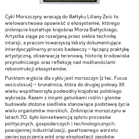
Cykl
Morszczyny wracają do Bałtyku
Liliany Zeic to
wielowarstwowa opowieść o ekosystemie, którego
zniknięcie kształtuje krajobraz Morza Bałtyckiego.
Artystka sięga po rozwijaną przez siebie technikę
intarsji, a pracom towarzyszą teksty dokumentujące
interdyscyplinarny proces badawczy – łączący praktykę
artystyczną, obserwację terenową, historię środowiska
przyrodniczego oraz refleksję nad możliwościami
rekonstrukcji ekosystemów.
Punktem wyjścia dla cyklu jest morszczyn (z łac. Fucus
vesiculosus) – brunatnica, która do drugiej połowy XX
wieku współtworzyła podwodny krajobraz polskiego
wybrzeża. Razem z innymi gatunkami roślin i glonów
budowała złożone siedliska stanowiące podstawę życia
wielu organizmów morskich. Zniknięcie morszczynu w
latach 70. było konsekwencją splotu procesów
politycznych, gospodarczych i technologicznych:
powojennej industrializacji, gwałtownego wzrostu
zanieczyszczenia wód oraz eksploatacji zasobów