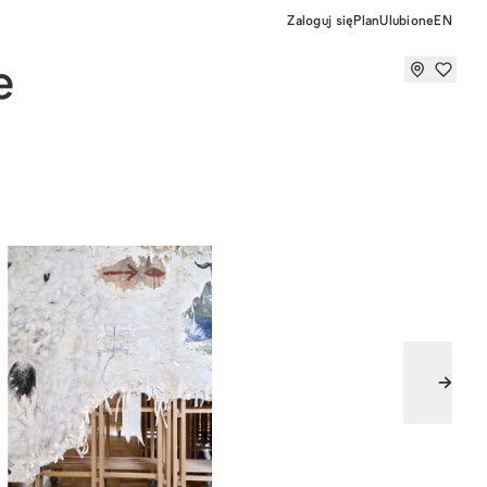
Zaloguj się
Plan
Ulubione
EN
e