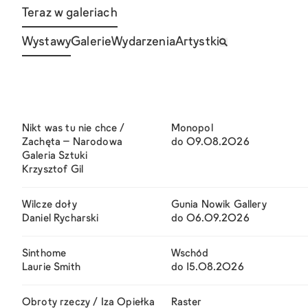
Teraz w galeriach
Wystawy
Galerie
Wydarzenia
Artystki
Nikt was tu nie chce /
Monopol
Zachęta – Narodowa
do 09.08.2026
Galeria Sztuki
Krzysztof Gil
Wilcze doły
Gunia Nowik Gallery
Daniel Rycharski
do 06.09.2026
Sinthome
Wschód
Laurie Smith
do 15.08.2026
Obroty rzeczy / Iza Opiełka
Raster