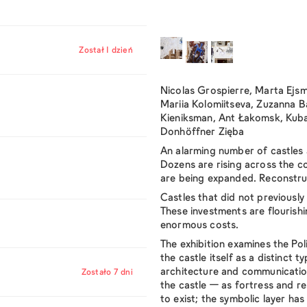
Został 1 dzień
Nicolas Grospierre, Marta Ejs
Mariia Kolomiitseva, Zuzanna B
Kieniksman, Ant Łakomsk, Kuba
Donhöffner Zięba
An alarming number of castles a
Dozens are rising across the c
are being expanded. Reconstruc
Castles that did not previously
These investments are flourishi
enormous costs.
The exhibition examines the Poli
the castle itself as a distinct t
architecture and communication
Zostało 7 dni
the castle — as fortress and 
to exist; the symbolic layer ha