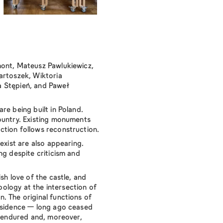
mont, Mateusz Pawlukiewicz,
artoszek, Wiktoria
 Stępień, and Paweł
re being built in Poland.
ountry. Existing monuments
tion follows reconstruction.
 exist are also appearing.
ng despite criticism and
sh love of the castle, and
ypology at the intersection of
. The original functions of
residence — long ago ceased
s endured and, moreover,