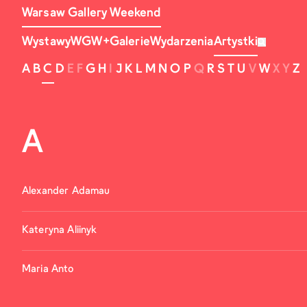
Warsaw Gallery Weekend
Wystawy
WGW+
Galerie
Wydarzenia
Artystki
A
B
C
D
E
F
G
H
I
J
K
L
M
N
O
P
Q
R
S
T
U
V
W
X
Y
Z
A
Alexander Adamau
Kateryna Aliinyk
Maria Anto