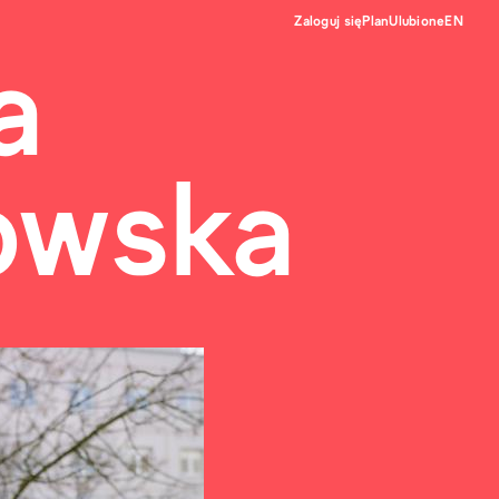
Zaloguj się
Plan
Ulubione
EN
a
owska