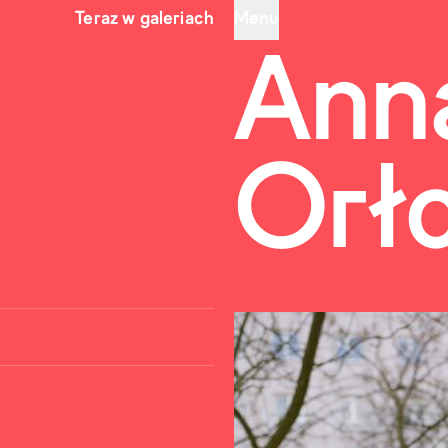
Teraz w galeriach
Menu
Ann
Orł