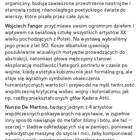
organiczny, budują zawieszone przestrzenie nastrojów i
stanowią rodzaj równoległego poetyckiego świata do
wierszy, które pisała przez całe życie.
Wojciech Fangor
przyćmiewa swoim ogromnym dziełem i
wpływem na światową sztukę wszystkich artystów XX
wieku pochodzących z Polski. Na wystawę wybraliśmy
jego prace z lat 50.
Kosze albańskie
ujawniają
poszukiwanie wizualnych motywów prowadzących do
abstrakcji, natomiast głowa mężczyzny stanowi
eksplorację możliwości kategorii portretu w czasie po
wojnie, kiedy estetyka kubizmu nie jest formalną grą, ale
staje się wyraźnym symbolem okaleczenia
humanistycznych wartości i przywodzi na myśl twórczość
współczesną krytyczną wobec wojny i kolonializmu, jak
np. rzeźby zniekształconych głów Kadera Attii.
Nunzio De Martino
, będący jednym z 4 artystów
współczesnych pokazywanych na wystawie, w zupełnie
inny sposób nawiązuje do metafor blizny i bólu, ale też –
szerzej – śladów odkładających się w pamięci, ponieważ
wykorzystuje maszynę do szycia i nici, żeby komponować