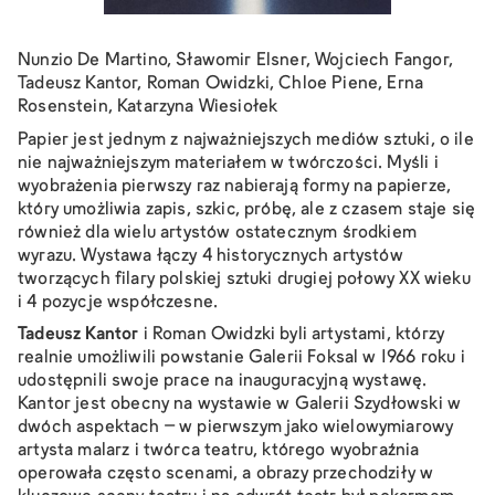
Nunzio De Martino, Sławomir Elsner, Wojciech Fangor,
Tadeusz Kantor, Roman Owidzki, Chloe Piene, Erna
Rosenstein, Katarzyna Wiesiołek
Papier jest jednym z najważniejszych mediów sztuki, o ile
nie najważniejszym materiałem w twórczości. Myśli i
wyobrażenia pierwszy raz nabierają formy na papierze,
który umożliwia zapis, szkic, próbę, ale z czasem staje się
również dla wielu artystów ostatecznym środkiem
wyrazu. Wystawa łączy 4 historycznych artystów
tworzących filary polskiej sztuki drugiej połowy XX wieku
i 4 pozycje współczesne.
Tadeusz Kantor
i Roman Owidzki byli artystami, którzy
realnie umożliwili powstanie Galerii Foksal w 1966 roku i
udostępnili swoje prace na inauguracyjną wystawę.
Kantor jest obecny na wystawie w Galerii Szydłowski w
dwóch aspektach – w pierwszym jako wielowymiarowy
artysta malarz i twórca teatru, którego wyobraźnia
operowała często scenami, a obrazy przechodziły w