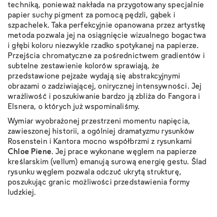
techniką, ponieważ nakłada na przygotowany specjalnie
papier suchy pigment za pomocą pędzli, gąbek i
szpachelek. Taka perfekcyjnie opanowana przez artystkę
metoda pozwala jej na osiągnięcie wizualnego bogactwa
i głębi koloru niezwykle rzadko spotykanej na papierze.
Przejścia chromatyczne za pośrednictwem gradientów i
subtelne zestawienie kolorów sprawiają, że
przedstawione pejzaże wydają się abstrakcyjnymi
obrazami o zadziwiającej, onirycznej intensywności. Jej
wrażliwość i poszukiwanie bardzo ją zbliża do Fangora i
Elsnera, o których już wspominaliśmy.
Wymiar wyobrażonej przestrzeni momentu napięcia,
zawieszonej historii, a ogólniej dramatyzmu rysunków
Rosenstein i Kantora mocno współbrzmi z rysunkami
Chloe Piene
. Jej prace wykonane węglem na papierze
kreślarskim (vellum) emanują surową energię gestu. Ślad
rysunku węglem pozwala odczuć ukrytą strukturę,
poszukując granic możliwości przedstawienia formy
ludzkiej.