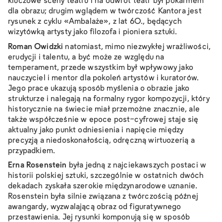
kluczowe sceny teatru i na odwrót teatr był pokarmem
dla obrazu; drugim wglądem w twórczość Kantora jest
rysunek z cyklu «Ambalaże», z lat 60., będących
wizytówką artysty jako filozofa i pioniera sztuki.
Roman Owidzki
natomiast, mimo niezwykłej wrażliwości,
erudycji i talentu, a być może ze względu na
temperament, przede wszystkim był wpływowy jako
nauczyciel i mentor dla pokoleń artystów i kuratorów.
Jego prace ukazują sposób myślenia o obrazie jako
strukturze i nalegają na formalny rygor kompozycji, który
historycznie na świecie miał przemożne znacznie, ale
także współcześnie w epoce post-cyfrowej staje się
aktualny jako punkt odniesienia i napięcie między
precyzją a niedoskonałością, odręczną wirtuozerią a
przypadkiem.
Erna Rosenstein
była jedną z najciekawszych postaci w
historii polskiej sztuki, szczególnie w ostatnich dwóch
dekadach zyskała szerokie międzynarodowe uznanie.
Rosenstein była silnie związana z twórczością późnej
awangardy, wyzwalającą obraz od figuratywnego
przestawienia. Jej rysunki komponują się w sposób