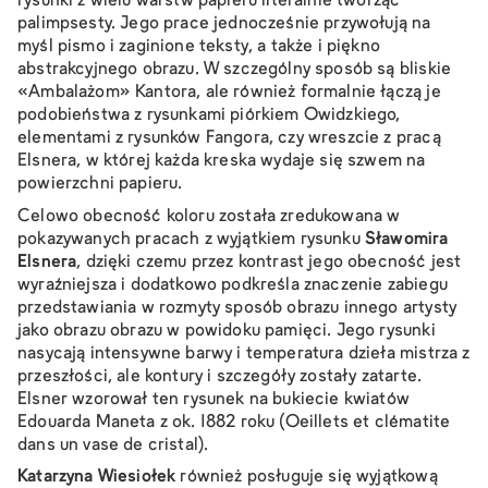
rysunki z wielu warstw papieru literalnie tworząc
palimpsesty. Jego prace jednocześnie przywołują na
myśl pismo i zaginione teksty, a także i piękno
abstrakcyjnego obrazu. W szczególny sposób są bliskie
«Ambalażom» Kantora, ale również formalnie łączą je
podobieństwa z rysunkami piórkiem Owidzkiego,
elementami z rysunków Fangora, czy wreszcie z pracą
Elsnera, w której każda kreska wydaje się szwem na
powierzchni papieru.
Celowo obecność koloru została zredukowana w
pokazywanych pracach z wyjątkiem rysunku
Sławomira
Elsnera
, dzięki czemu przez kontrast jego obecność jest
wyraźniejsza i dodatkowo podkreśla znaczenie zabiegu
przedstawiania w rozmyty sposób obrazu innego artysty
jako obrazu obrazu w powidoku pamięci. Jego rysunki
nasycają intensywne barwy i temperatura dzieła mistrza z
przeszłości, ale kontury i szczegóły zostały zatarte.
Elsner wzorował ten rysunek na bukiecie kwiatów
Edouarda Maneta z ok. 1882 roku (
Oeillets et clématite
dans un vase de cristal
).
Katarzyna Wiesiołek
również posługuje się wyjątkową