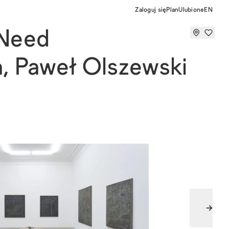
Zaloguj się
Plan
Ulubione
EN
Need
a
,
Paweł Olszewski