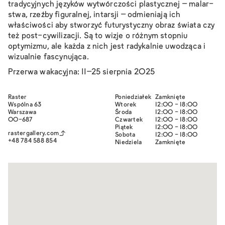
tradycyj­nych języków wytwórczości plastycz­nej – malar­
stwa, rzeźby figural­nej, intar­sji – odmieniają ich
właściwości aby stworzyć futurystyczny obraz świata czy
też post-​cywilizacji. Są to wizje o różnym stop­niu
optymizmu, ale każda z nich jest radykal­nie uwodząca i
wizual­nie fascynująca.
Przerwa wakacyjna: 11–25 sierpnia 2025
Raster
Poniedziałek
Zamknięte
Wspólna 63
Wtorek
12:00 - 18:00
War­szawa
Środa
12:00 - 18:00
00-687
Czwartek
12:00 - 18:00
Piątek
12:00 - 18:00
rastergallery.com
Sobota
12:00 - 18:00
+48 784 588 854
Niedziela
Zamknięte