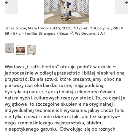
Janek Simon, Meta Folklore v0.5, 2025, 3D print, PLA polymer, 240 ×
58 × 57 cm Familiar Strangers / Bozar ⓒ We Document Art
Wystawa „Crafts Fiction” oferuje podróż w czasie –
jednocześnie w odległą przeszłość i bliżej nieokreśloną
przyszłość. Dzieła sztuki, które prezentujemy, choć na
pierw­szy rzut oka bardzo różne, mają podobną,
hybrydalną naturę. Łączą i mutują elementy różnych
natural­nych i kul­turowych rzeczywistości. To, co czyni je
wyjątkowe, to szczególne skupienie na oryginal­nej i
indywidual­nej tech­nice ich wykonania, jakby chodziło tu
nie tylko o stworzenie dzieła sztuki, ale też sugestyw­
nego, rzemieślniczego maj­stersz­tyku, obiektu
niespotykanego gatunku. Odwołując się do różnych,