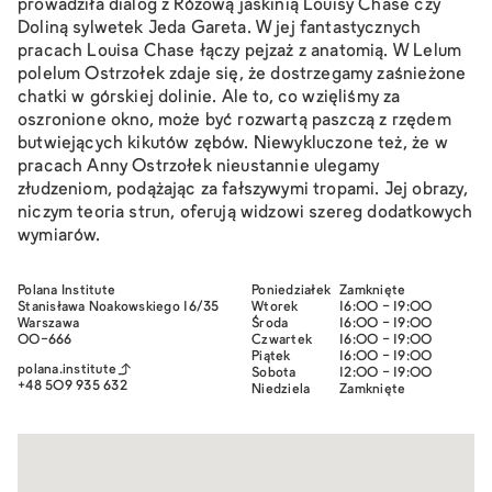
prowadziła dialog z
Różową jaskinią
Louisy Chase czy
Doliną sylwetek
Jeda Gareta. W jej fantastycznych
pracach Louisa Chase łączy pejzaż z anatomią. W
Lelum
polelum
Ostrzołek zdaje się, że dostrzegamy zaśnieżone
chatki w górskiej dolinie. Ale to, co wzięliśmy za
oszronione okno, może być rozwartą paszczą z rzędem
butwiejących kikutów zębów. Niewykluczone też, że w
pracach Anny Ostrzołek nieustannie ulegamy
złudzeniom, podążając za fałszywymi tropami. Jej obrazy,
niczym teoria strun, oferują widzowi szereg dodatkowych
wymiarów.
Polana Institute
Poniedziałek
Zamknięte
Stanisława Noakowskiego 16/35
Wtorek
16:00 - 19:00
Warszawa
Środa
16:00 - 19:00
00-666
Czwartek
16:00 - 19:00
Piątek
16:00 - 19:00
polana.institute
Sobota
12:00 - 19:00
+48 509 935 632
Niedziela
Zamknięte