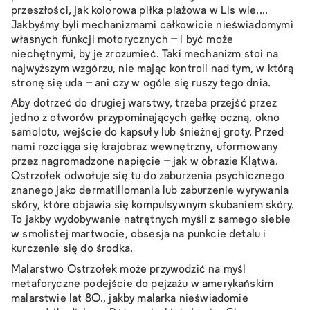
przeszłości, jak kolorowa piłka plażowa w
Lis wie...
.
Jakbyśmy byli mechanizmami całkowicie nieświadomymi
własnych funkcji motorycznych – i być może
niechętnymi, by je zrozumieć. Taki mechanizm stoi na
najwyższym wzgórzu, nie mając kontroli nad tym, w którą
stronę się uda – ani czy w ogóle się ruszy tego dnia.
Aby dotrzeć do drugiej warstwy, trzeba przejść przez
jedno z otworów przypominających gałkę oczną, okno
samolotu, wejście do kapsuły lub śnieżnej groty. Przed
nami rozciąga się krajobraz wewnętrzny, uformowany
przez nagromadzone napięcie – jak w obrazie
Klątwa
.
Ostrzołek odwołuje się tu do zaburzenia psychicznego
znanego jako dermatillomania lub zaburzenie wyrywania
skóry, które objawia się kompulsywnym skubaniem skóry.
To jakby wydobywanie natrętnych myśli z samego siebie
w smolistej martwocie, obsesja na punkcie detalu i
kurczenie się do środka.
Malarstwo Ostrzołek może przywodzić na myśl
metaforyczne podejście do pejzażu w amerykańskim
malarstwie lat 80., jakby malarka nieświadomie