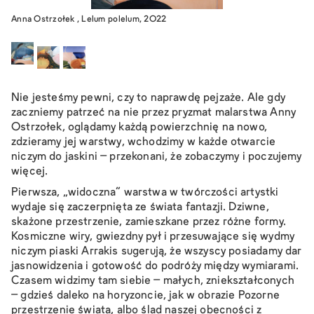
Anna Ostrzołek , Lelum polelum, 2022
Nie jesteśmy pewni, czy to naprawdę pejzaże. Ale gdy
zaczniemy patrzeć na nie przez pryzmat malarstwa Anny
Ostrzołek, oglądamy każdą powierzchnię na nowo,
zdzieramy jej warstwy, wchodzimy w każde otwarcie
niczym do jaskini – przekonani, że zobaczymy i poczujemy
więcej.
Pierwsza, „widoczna” warstwa w twórczości artystki
wydaje się zaczerpnięta ze świata fantazji. Dziwne,
skażone przestrzenie, zamieszkane przez różne formy.
Kosmiczne wiry, gwiezdny pył i przesuwające się wydmy
niczym piaski Arrakis sugerują, że wszyscy posiadamy dar
jasnowidzenia i gotowość do podróży między wymiarami.
Czasem widzimy tam siebie – małych, zniekształconych
– gdzieś daleko na horyzoncie, jak w obrazie
Pozorne
przestrzenie świata
, albo ślad naszej obecności z