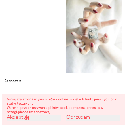
Jednostka
Niniejsza strona używa plików cookies w celach funkcjonalnych oraz
statystycznych.
Warunki przechowywania plików cookies możesz określić w
przeglądarce internetowej.
Akceptuję
Odrzucam