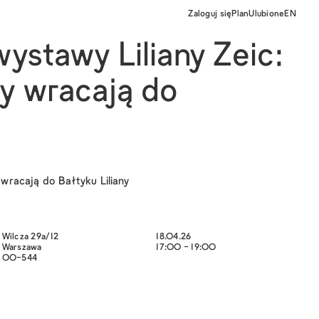
Zaloguj się
Plan
Ulubione
EN
ystawy Liliany Zeic:
y wracają do
wracają do Bałtyku
Liliany
Wilcza 29a/12
18.04.26
Warszawa
17:00 - 19:00
00-544